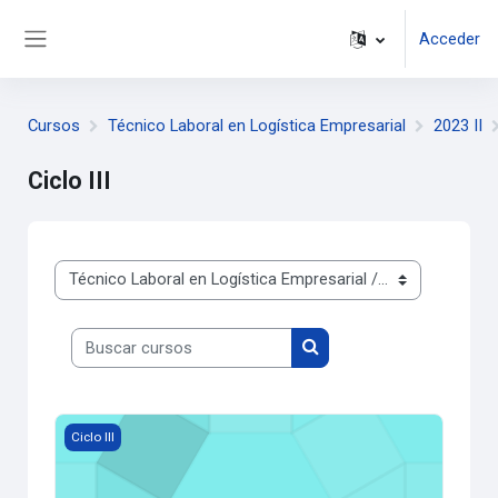
Salta al contenido principal
Acceder
Panel lateral
Cursos
Técnico Laboral en Logística Empresarial
2023 II
Ciclo III
Categorías
Buscar cursos
Buscar cursos
Imagen del curso Introducción a la Salud y Seguridad en el 
Ciclo III