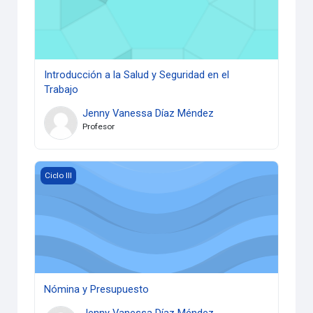
Introducción a la Salud y Seguridad en el
Trabajo
Jenny Vanessa Díaz Méndez
Profesor
Imagen del curso Nómina y Presupuesto
Ciclo III
Nómina y Presupuesto
Jenny Vanessa Díaz Méndez